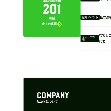
出店管理実績
201
私立高
屋外イベント
実績
全ての実績
なでしこ
スポーツ会
場
代表
COMPANY
私たちについて