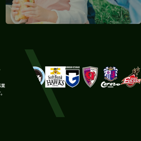
。
事業
す。