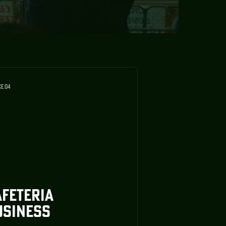
CE 04
AFETERIA
USINESS