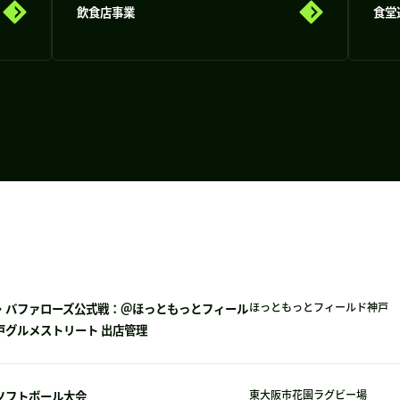
飲食店事業
食堂
・バファローズ公式戦：＠ほっともっとフィール
ほっともっとフィールド神戸
戸グルメストリート 出店管理
ソフトボール大会
東大阪市花園ラグビー場