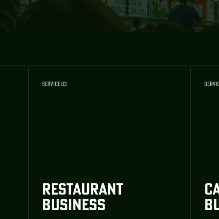
SERVICE 03
SERVI
RESTAURANT
C
BUSINESS
B