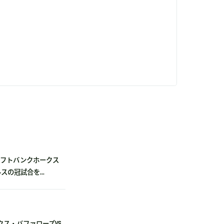
福岡ソフトバンクホークス
の冠試合を...
ックス・バファローズvs