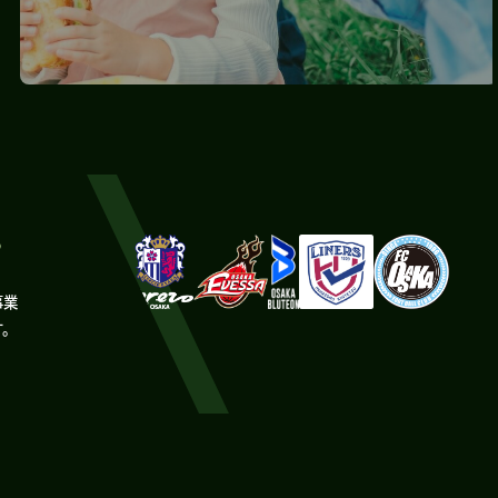
。
事業
す。