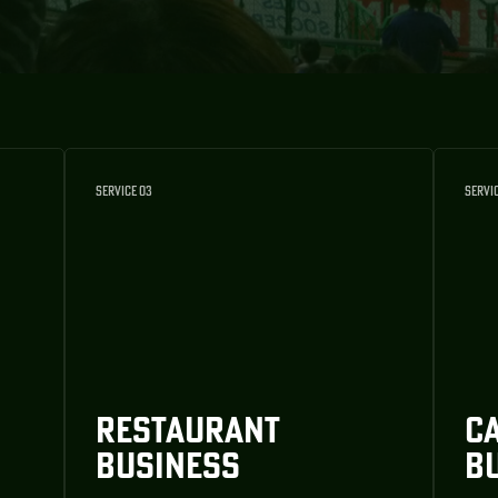
SERVICE 03
SERVI
RESTAURANT
C
BUSINESS
B