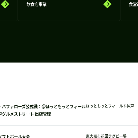
飲食店事業
食堂
・バファローズ公式戦：＠ほっともっとフィール
ほっともっとフィールド神戸
戸グルメストリート 出店管理
ソフトボール大会
東大阪市花園ラグビー場