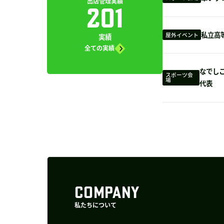
出店管理実績
201
私立高
屋外イベント
実績
全ての実績
なでしこ
スポーツ会
場
代表
COMPANY
私たちについて