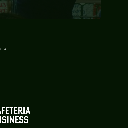
CE 04
AFETERIA
USINESS