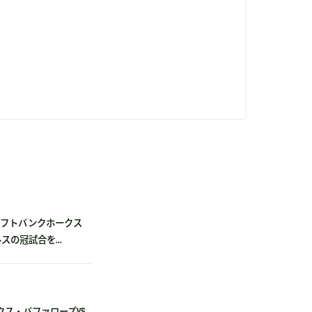
福岡ソフトバンクホークス
の冠試合を...
ックス・バファローズvs