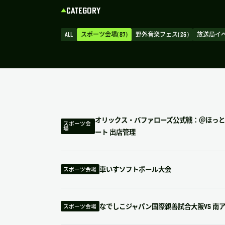
CATEGORY
ALL
スポーツ会場( 87 )
野外音楽フェス( 26 )
放送局イベン
オリックス・バファローズ公式戦：＠ほっ
スポーツ会
場
ート 出店管理
車いすソフトボール大会
スポーツ会場
なでしこジャパン国際親善試合大阪VS 南
スポーツ会場