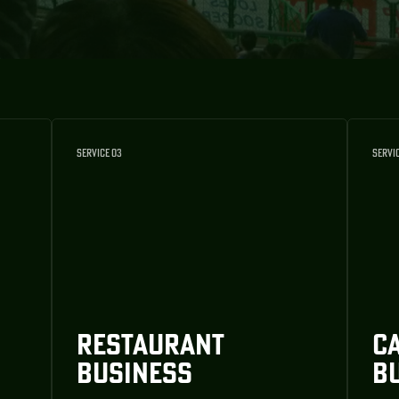
SERVICE 03
SERVI
RESTAURANT
C
BUSINESS
B