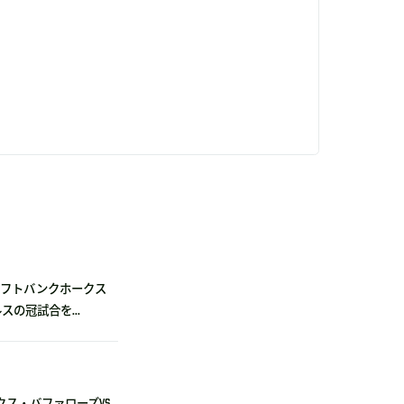
福岡ソフトバンクホークス
の冠試合を...
ックス・バファローズvs