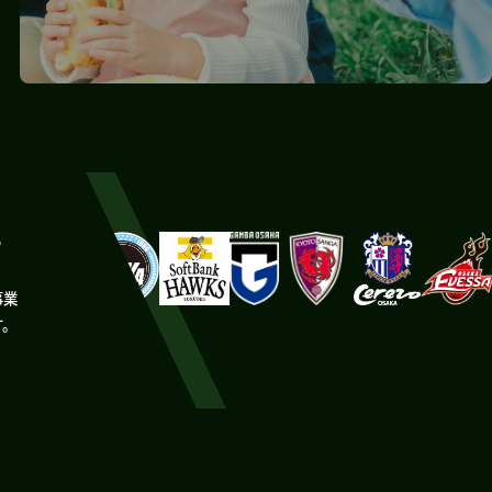
。
事業
す。