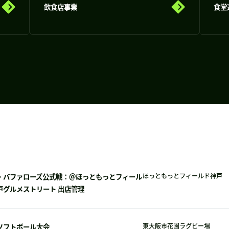
飲食店事業
食堂
・バファローズ公式戦：＠ほっともっとフィール
ほっともっとフィールド神戸
戸グルメストリート 出店管理
ソフトボール大会
東大阪市花園ラグビー場