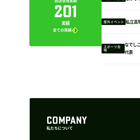
出店管理実績
201
私立高
屋外イベント
実績
全ての実績
なでしこ
スポーツ会
場
代表
COMPANY
私たちについて