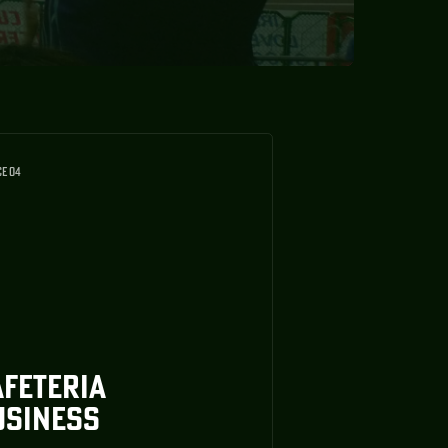
CE 04
AFETERIA
USINESS