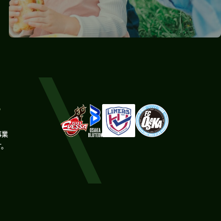
。
事業
す。