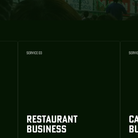
SERVICE 03
SERVI
RESTAURANT
C
BUSINESS
B