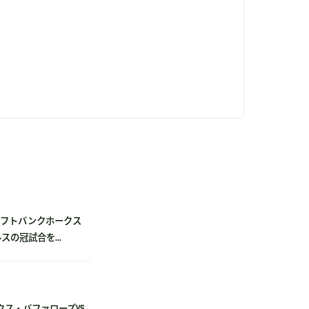
福岡ソフトバンクホークス
の冠試合を...
ックス・バファローズvs