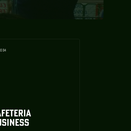
CE 04
AFETERIA
USINESS