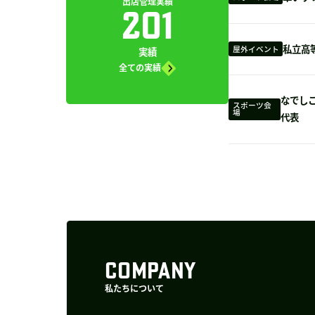
出店管理実績
201
私立高
屋外イベント
実績
全ての実績
なでしこ
スポーツ会
場
代表
COMPANY
私たちについて