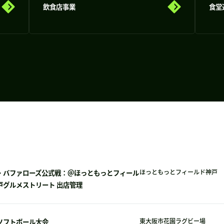
飲食店事業
食堂
・バファローズ公式戦：＠ほっともっとフィール
ほっともっとフィールド神戸
戸グルメストリート 出店管理
ソフトボール大会
東大阪市花園ラグビー場